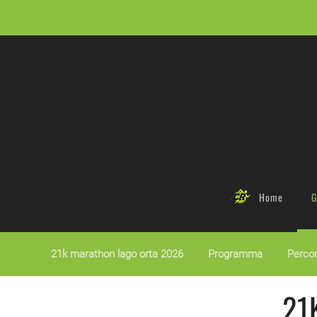
Skip to main content
Home
G
21k marathon lago orta 2026
Programma
Percor
21