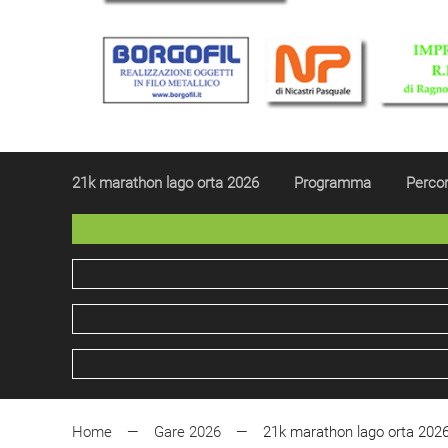
21k marathon lago orta 2026
Programma
Percor
Home
Gare 2026
21k marathon lago orta 202